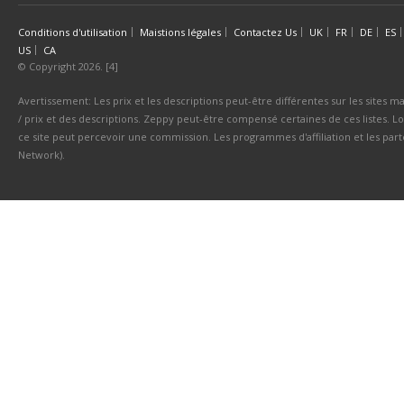
Conditions d'utilisation
Maistions légales
Contactez Us
UK
FR
DE
ES
US
CA
© Copyright 2026. [4]
Avertissement: Les prix et les descriptions peut-être différentes sur les sites ma
/ prix et des descriptions. Zeppy peut-être compensé certaines de ces listes. Lo
ce site peut percevoir une commission. Les programmes d'affiliation et les parte
Network).