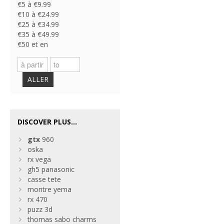
€5 à €9.99
€10 à €24.99
€25 à €34.99
€35 à €49.99
€50 et en
ALLER
DISCOVER PLUS...
gtx
960
oska
rx vega
gh5 panasonic
casse tete
montre yema
rx 470
puzz 3d
thomas sabo charms