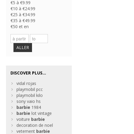
€5 à €9.99
€10 à €24.99
€25 à €34.99
€35 à €49.99
€50 et en
ALLER
DISCOVER PLUS...
vidal rojas
playmobil pcc
playmobil kilo
sony vaio hs
barbie
1984
barbie
lot vintage
voiture
barbie
decoration de noel
vetement
barbie