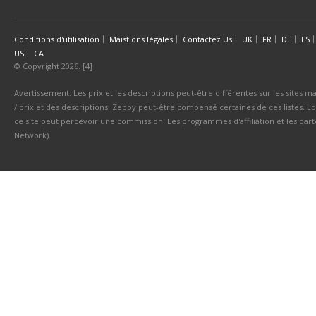
Conditions d'utilisation
Maistions légales
Contactez Us
UK
FR
DE
ES
US
CA
© Copyright 2026. [4]
Avertissement: Les prix et les descriptions peut-être différentes sur les sites ma
/ prix et des descriptions. Zeppy peut-être compensé certaines de ces listes. Lo
ce site peut percevoir une commission. Les programmes d'affiliation et les parte
Network).