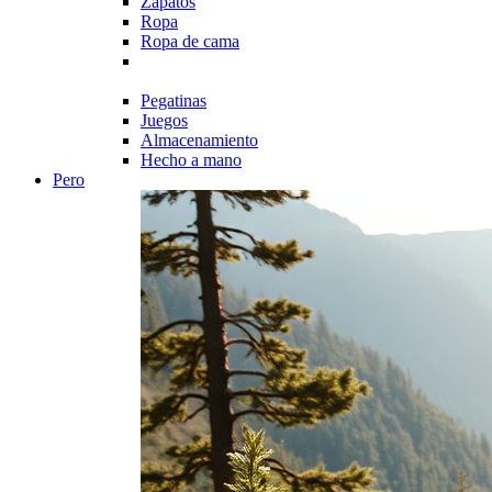
Zapatos
Ropa
Ropa de cama
Pegatinas
Juegos
Almacenamiento
Hecho a mano
Pero