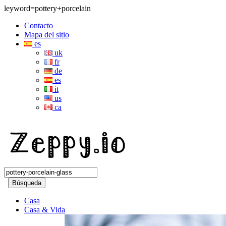
leyword=pottery+porcelain
Contacto
Mapa del sitio
es
uk
fr
de
es
it
us
ca
Búsqueda
Casa
Casa & Vida