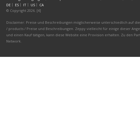
DE
ES
IT
US
CA
© Copyright 2026. [4]
Disclaimer: Preise und Beschreibungen möglicherweise unterschiedlich auf die 
/ products / Preise und Beschreibungen. Zeppy vielleicht für einige dieser An
und einen Kauf tätigen, kann diese Website eine Provision erhalten. Zu den 
Network.