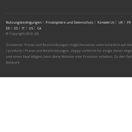
Nutzungsbedingungen
Privatsphäre und Datenschutz
Kontakt Us
UK
FR
DE
ES
IT
US
CA
© Copyright 2026. [4]
Disclaimer: Preise und Beschreibungen möglicherweise unterschiedlich auf die 
/ products / Preise und Beschreibungen. Zeppy vielleicht für einige dieser An
und einen Kauf tätigen, kann diese Website eine Provision erhalten. Zu den 
Network.