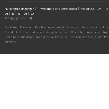
Nutzungsbedingungen
Privatsphäre und Datenschutz
Kontakt Us
UK
FR
DE
ES
IT
US
CA
© Copyright 2026. [4]
Disclaimer: Preise und Beschreibungen möglicherweise unterschiedlich auf die 
/ products / Preise und Beschreibungen. Zeppy vielleicht für einige dieser An
und einen Kauf tätigen, kann diese Website eine Provision erhalten. Zu den 
Network.