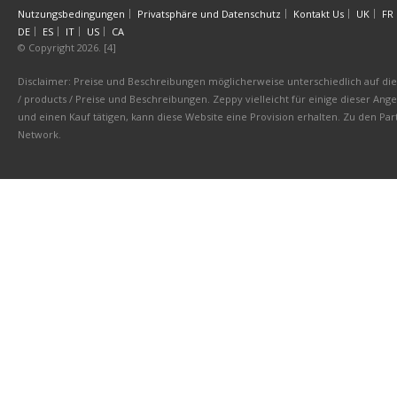
Nutzungsbedingungen
Privatsphäre und Datenschutz
Kontakt Us
UK
FR
DE
ES
IT
US
CA
© Copyright 2026. [4]
Disclaimer: Preise und Beschreibungen möglicherweise unterschiedlich auf die 
/ products / Preise und Beschreibungen. Zeppy vielleicht für einige dieser An
und einen Kauf tätigen, kann diese Website eine Provision erhalten. Zu den 
Network.