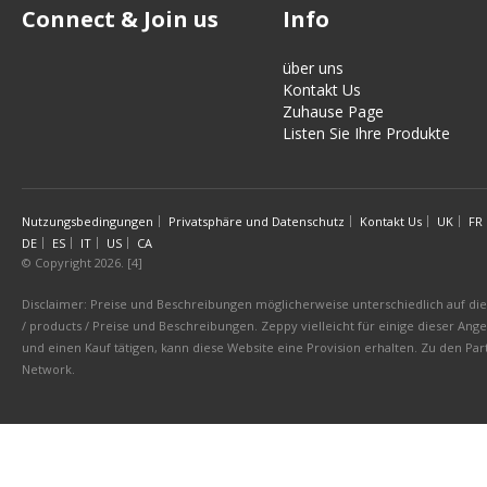
Connect & Join us
Info
über uns
Kontakt Us
Zuhause Page
Listen Sie Ihre Produkte
Nutzungsbedingungen
Privatsphäre und Datenschutz
Kontakt Us
UK
FR
DE
ES
IT
US
CA
© Copyright 2026. [4]
Disclaimer: Preise und Beschreibungen möglicherweise unterschiedlich auf die 
/ products / Preise und Beschreibungen. Zeppy vielleicht für einige dieser An
und einen Kauf tätigen, kann diese Website eine Provision erhalten. Zu den 
Network.