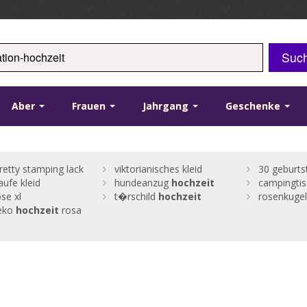
Suc
Aber
Frauen
Jahrgang
Geschenke
retty stamping lack
viktorianisches kleid
30 geburtst
aufe kleid
hundeanzug
hochzeit
campingtis
se xl
t�rschild
hochzeit
rosenkugel
deko
hochzeit
rosa