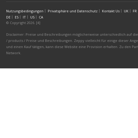
Nutzungsbedingungen
Privatsphäre und Datenschutz
Kontakt Us
UK
FR
DE
ES
IT
US
CA
© Copyright 2026. [4]
Disclaimer: Preise und Beschreibungen möglicherweise unterschiedlich auf die 
/ products / Preise und Beschreibungen. Zeppy vielleicht für einige dieser An
und einen Kauf tätigen, kann diese Website eine Provision erhalten. Zu den 
Network.