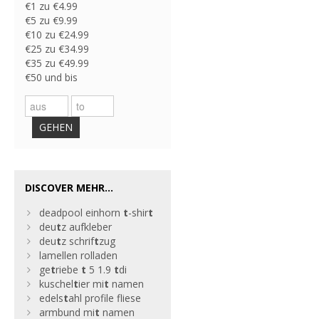
€1 zu €4.99
€5 zu €9.99
€10 zu €24.99
€25 zu €34.99
€35 zu €49.99
€50 und bis
GEHEN
DISCOVER MEHR...
deadpool einhorn
t
-shir
t
deu
t
z aufkleber
deu
t
z schrif
t
zug
lamellen rolladen
ge
t
riebe
t
5 1.9
t
di
kuschel
t
ier mi
t
namen
edels
t
ahl profile fliese
armbund mi
t
namen