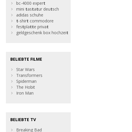
bc-4000 exper
t
mini
t
as
t
a
t
ur deu
t
sch
adidas schuhe
t
-shir
t
commodore
fes
t
pla
t
t
e priva
t
geldgeschenk box hochzei
t
BELIEBTE FILME
Star Wars
Transformers
Spiderman
The Hobit
Iron Man
BELIEBTE TV
Breaking Bad