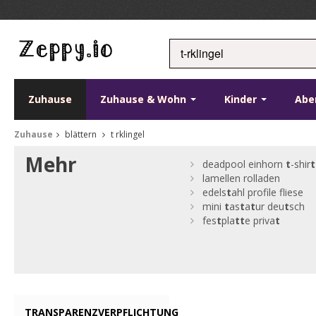
Zuhause
Zuhause & Wohn
Kinder
Abe
Zuhause
blättern
t rklingel
Mehr
deadpool einhorn
t
-shir
t
lamellen rolladen
edels
t
ahl profile fliese
mini
t
as
t
a
t
ur deu
t
sch
fes
t
pla
t
t
e priva
t
TRANSPARENZVERPFLICHTUNG