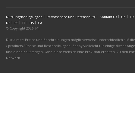
Nutzungsbedingungen
Privatsphäre und Datenschutz
Kontakt Us
UK
FR
DE
ES
IT
US
CA
© Copyright 2026. [4]
Disclaimer: Preise und Beschreibungen möglicherweise unterschiedlich auf die 
/ products / Preise und Beschreibungen. Zeppy vielleicht für einige dieser An
und einen Kauf tätigen, kann diese Website eine Provision erhalten. Zu den 
Network.