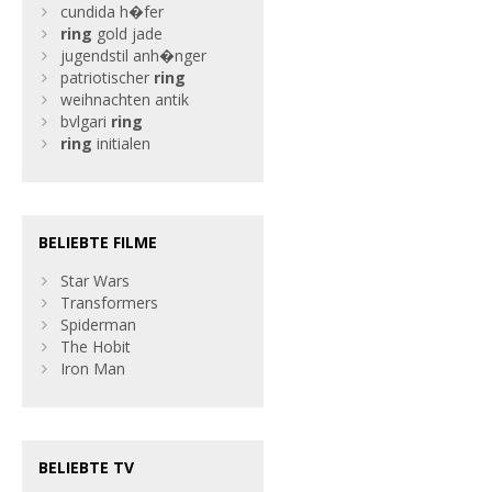
cundida h�fer
ring
gold jade
jugendstil anh�nger
patriotischer
ring
weihnachten antik
bvlgari
ring
ring
initialen
BELIEBTE FILME
Star Wars
Transformers
Spiderman
The Hobit
Iron Man
BELIEBTE TV