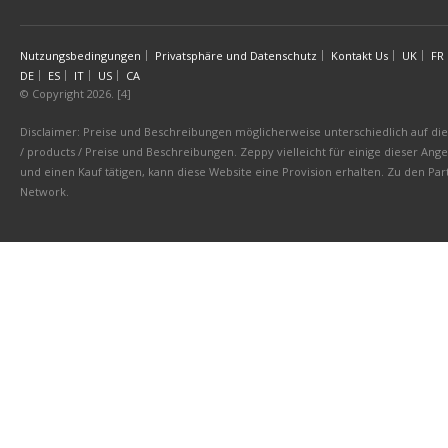
Nutzungsbedingungen
Privatsphäre und Datenschutz
Kontakt Us
UK
FR
DE
ES
IT
US
CA
© Copyright 2026. [4]
Disclaimer: Preise und Beschreibungen möglicherweise unterschiedlich auf die 
/ products / Preise und Beschreibungen. Zeppy vielleicht für einige dieser An
und einen Kauf tätigen, kann diese Website eine Provision erhalten. Zu den 
Network.