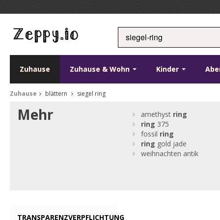
Zuhause
Zuhause & Wohn
Kinder
Abe
Zuhause
blättern
siegel ring
Mehr
amethyst
ring
ring
375
fossil
ring
ring
gold jade
weihnachten antik
TRANSPARENZVERPFLICHTUNG