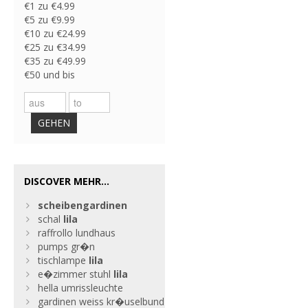
€1 zu €4.99
€5 zu €9.99
€10 zu €24.99
€25 zu €34.99
€35 zu €49.99
€50 und bis
GEHEN
DISCOVER MEHR...
scheibengardinen
schal
lila
raffrollo lundhaus
pumps gr�n
tischlampe
lila
e�zimmer stuhl
lila
hella umrissleuchte
gardinen weiss kr�uselbund