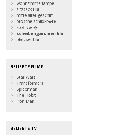
wohnzimmerlampe
sitzsack
lila
mittelalter geschirr
brosche schildkr�te
stoff wei�
scheibengardinen
lila
platzset
lila
BELIEBTE FILME
Star Wars
Transformers
Spiderman
The Hobit
Iron Man
BELIEBTE TV