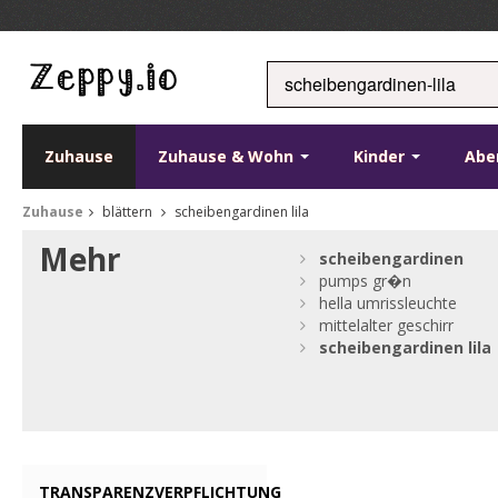
Zuhause
Zuhause & Wohn
Kinder
Abe
Zuhause
blättern
scheibengardinen lila
Mehr
scheibengardinen
pumps gr�n
hella umrissleuchte
mittelalter geschirr
scheibengardinen
lila
TRANSPARENZVERPFLICHTUNG