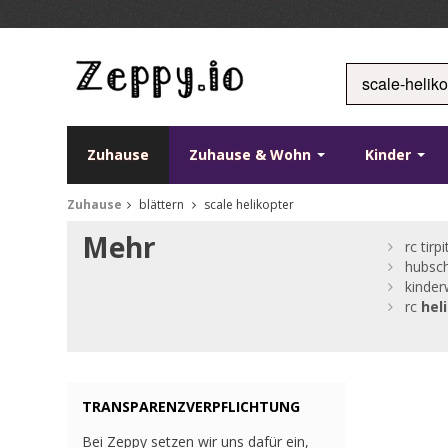
Zuhause
Zuhause & Wohn
Kinder
Zuhause
blättern
scale helikopter
Mehr
rc tirpi
hubsch
kinde
rc
hel
TRANSPARENZVERPFLICHTUNG
Bei Zeppy setzen wir uns dafür ein,