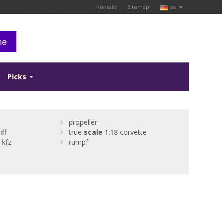
Kontakt
Sitemap
de
he
Picks
propeller
iff
true
scale
1:18 corvette
 kfz
rumpf