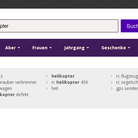
Suc
Aber
Frauen
Jahrgang
Geschenke
tz
helikopter
rc flugzeug
rauber verbrenner
rc
helikopter
450
rc segelsch
rwagen
heli
gps sender
ikopter
defekt