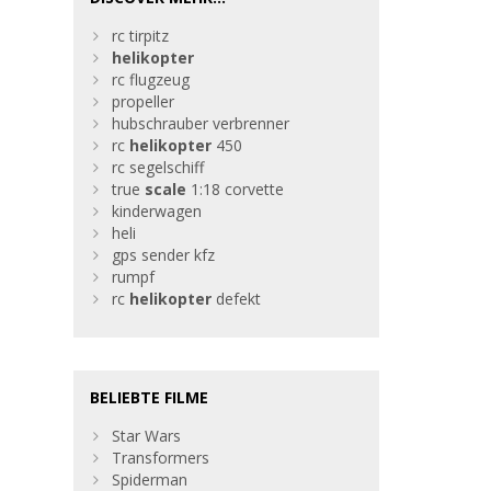
rc tirpitz
helikopter
rc flugzeug
propeller
hubschrauber verbrenner
rc
helikopter
450
rc segelschiff
true
scale
1:18 corvette
kinderwagen
heli
gps sender kfz
rumpf
rc
helikopter
defekt
BELIEBTE FILME
Star Wars
Transformers
Spiderman