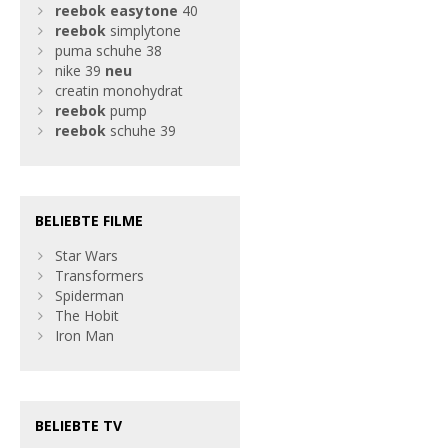
reebok
easytone
40
reebok
simplytone
puma schuhe 38
nike 39
neu
creatin monohydrat
reebok
pump
reebok
schuhe 39
BELIEBTE FILME
Star Wars
Transformers
Spiderman
The Hobit
Iron Man
BELIEBTE TV