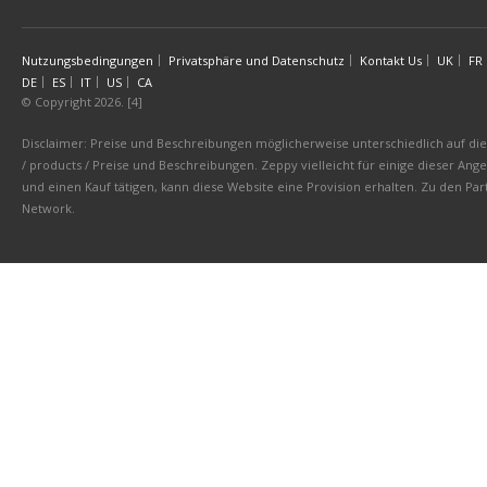
Nutzungsbedingungen
Privatsphäre und Datenschutz
Kontakt Us
UK
FR
DE
ES
IT
US
CA
© Copyright 2026. [4]
Disclaimer: Preise und Beschreibungen möglicherweise unterschiedlich auf die 
/ products / Preise und Beschreibungen. Zeppy vielleicht für einige dieser An
und einen Kauf tätigen, kann diese Website eine Provision erhalten. Zu den 
Network.