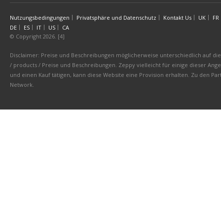
Nutzungsbedingungen
Privatsphäre und Datenschutz
Kontakt Us
UK
FR
DE
ES
IT
US
CA
© Copyright 2026. [4]
Disclaimer: Preise und Beschreibungen möglicherweise unterschiedlich auf die 
/ products / Preise und Beschreibungen. Zeppy vielleicht für einige dieser An
und einen Kauf tätigen, kann diese Website eine Provision erhalten. Zu den 
Network.