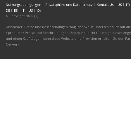
Nutzungsbedingungen
Privatsphäre und Datenschutz
Kontakt Us
UK
FR
DE
ES
IT
US
CA
© Copyright 2026. [4]
Disclaimer: Preise und Beschreibungen möglicherweise unterschiedlich auf die 
/ products / Preise und Beschreibungen. Zeppy vielleicht für einige dieser An
und einen Kauf tätigen, kann diese Website eine Provision erhalten. Zu den 
Network.