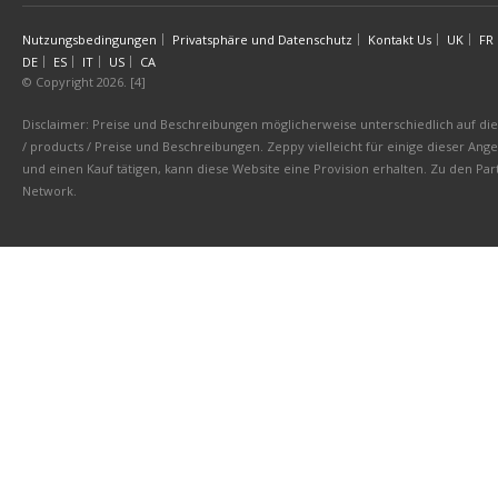
Nutzungsbedingungen
Privatsphäre und Datenschutz
Kontakt Us
UK
FR
DE
ES
IT
US
CA
© Copyright 2026. [4]
Disclaimer: Preise und Beschreibungen möglicherweise unterschiedlich auf die 
/ products / Preise und Beschreibungen. Zeppy vielleicht für einige dieser An
und einen Kauf tätigen, kann diese Website eine Provision erhalten. Zu den 
Network.