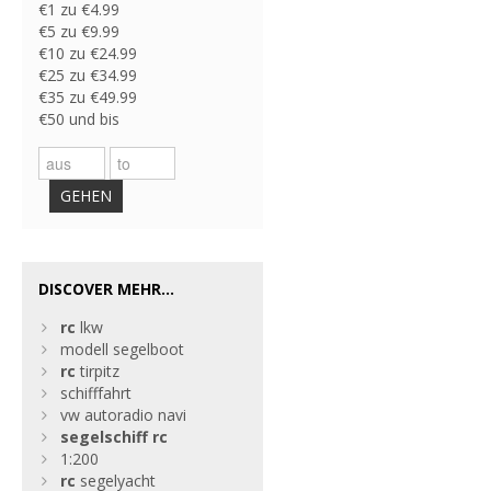
€1 zu €4.99
€5 zu €9.99
€10 zu €24.99
€25 zu €34.99
€35 zu €49.99
€50 und bis
GEHEN
DISCOVER MEHR...
rc
lkw
modell segelboot
rc
tirpitz
schifffahrt
vw autoradio navi
segelschiff
rc
1:200
rc
segelyacht