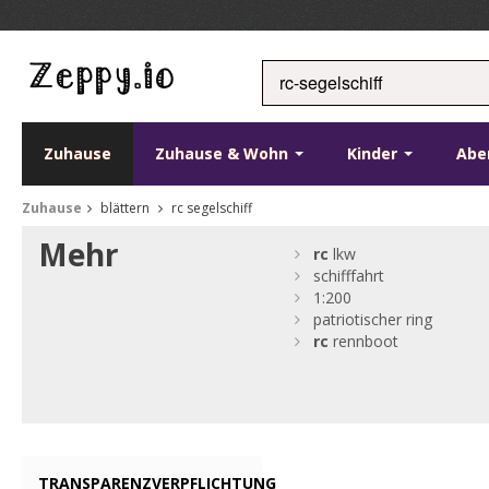
Zuhause
Zuhause & Wohn
Kinder
Abe
Zuhause
blättern
rc segelschiff
Mehr
rc
lkw
schifffahrt
1:200
patriotischer ring
rc
rennboot
TRANSPARENZVERPFLICHTUNG