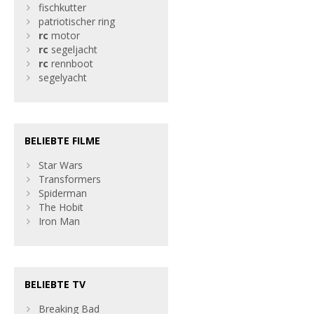
fischkutter
patriotischer ring
rc
motor
rc
segeljacht
rc
rennboot
segelyacht
BELIEBTE FILME
Star Wars
Transformers
Spiderman
The Hobit
Iron Man
BELIEBTE TV
Breaking Bad