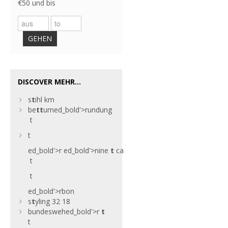
€50 und bis
GEHEN
DISCOVER MEHR...
s
t
ihl km
be
t
t
um
ed_bold'>rundung
t
t
ed_bold'>r
ed_bold'>nine
t
ca
t
t
ed_bold'>rbon
s
t
yling 32 18
bundesweh
ed_bold'>r
t
t