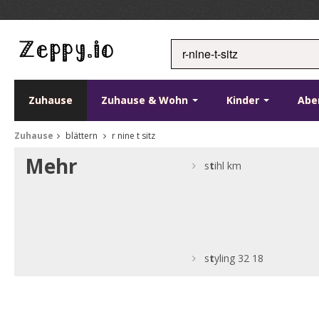
Zuhause
Zuhause & Wohn
Kinder
Abe
Zuhause
blättern
r nine t sitz
Mehr
s
t
ihl km
s
t
yling 32 18