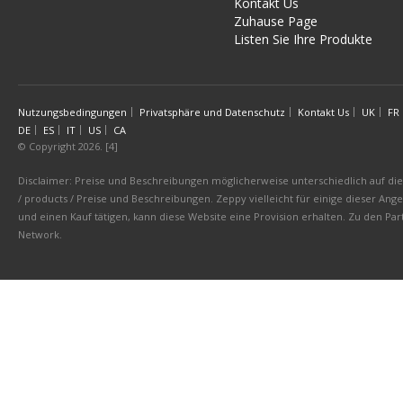
Kontakt Us
Zuhause Page
Listen Sie Ihre Produkte
Nutzungsbedingungen
Privatsphäre und Datenschutz
Kontakt Us
UK
FR
DE
ES
IT
US
CA
© Copyright 2026. [4]
Disclaimer: Preise und Beschreibungen möglicherweise unterschiedlich auf die 
/ products / Preise und Beschreibungen. Zeppy vielleicht für einige dieser An
und einen Kauf tätigen, kann diese Website eine Provision erhalten. Zu den 
Network.