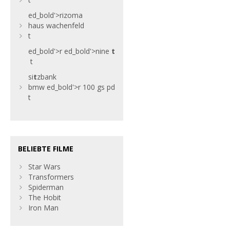
ed_bold'>rizoma
haus wachenfeld
t
ed_bold'>r
ed_bold'>nine
t
t
si
t
zbank
bmw
ed_bold'>r 100 gs pd
t
BELIEBTE FILME
Star Wars
Transformers
Spiderman
The Hobit
Iron Man