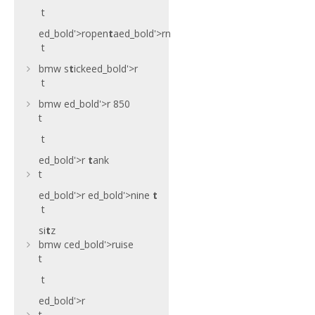
t
ed_bold'>ropen
t
a
ed_bold'>rn
t
bmw s
t
icke
ed_bold'>r
t
bmw
ed_bold'>r 850
t
t
ed_bold'>r
t
ank
t
ed_bold'>r
ed_bold'>nine
t
t
si
t
z
bmw c
ed_bold'>ruise
t
t
ed_bold'>r
t