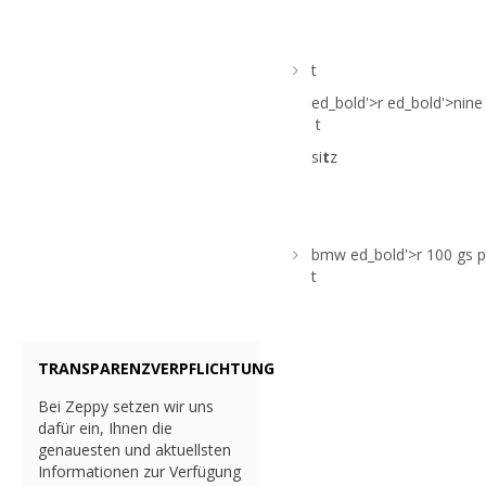
t
ed_bold'>r
ed_bold'>nin
t
si
t
z
bmw
ed_bold'>r 100 gs 
t
TRANSPARENZVERPFLICHTUNG
Bei Zeppy setzen wir uns
dafür ein, Ihnen die
genauesten und aktuellsten
Informationen zur Verfügung