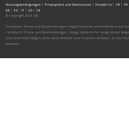
Nutzungsbedingungen
Privatsphäre und Datenschutz
Kontakt Us
UK
FR
DE
ES
IT
US
CA
© Copyright 2026. [4]
Disclaimer: Preise und Beschreibungen möglicherweise unterschiedlich auf die 
/ products / Preise und Beschreibungen. Zeppy vielleicht für einige dieser An
und einen Kauf tätigen, kann diese Website eine Provision erhalten. Zu den 
Network.