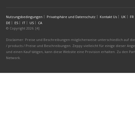
Nutzungsbedingungen
Privatsphäre und Datenschutz
Kontakt Us
UK
FR
DE
ES
IT
US
CA
© Copyright 2026. [4]
Disclaimer: Preise und Beschreibungen möglicherweise unterschiedlich auf die 
/ products / Preise und Beschreibungen. Zeppy vielleicht für einige dieser An
und einen Kauf tätigen, kann diese Website eine Provision erhalten. Zu den 
Network.