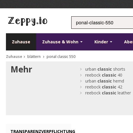
Zuhause
Zuhause & Wohn
Kinder
Abe
Zuhause
blättern
ponal classic 550
Mehr
urban
classic
shorts
reebock
classic
40
urban
classic
hemd
reebock
classic
42
reebock
classic
leather
TRANSPARENZVERPFLICHTUNG