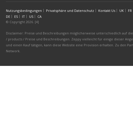
Nutzungsbedingungen
Privatsphäre und Datenschutz
Kontakt Us
UK
FR
DE
ES
IT
US
CA
© Copyright 2026. [4]
Disclaimer: Preise und Beschreibungen möglicherweise unterschiedlich auf die 
/ products / Preise und Beschreibungen. Zeppy vielleicht für einige dieser An
und einen Kauf tätigen, kann diese Website eine Provision erhalten. Zu den 
Network.