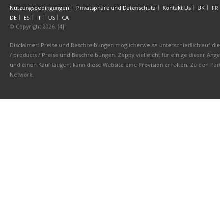
Nutzungsbedingungen
Privatsphäre und Datenschutz
Kontakt Us
UK
FR
DE
ES
IT
US
CA
© Copyright 2026. [4]
Disclaimer: Preise und Beschreibungen möglicherweise unterschiedlich auf die 
/ products / Preise und Beschreibungen. Zeppy vielleicht für einige dieser An
und einen Kauf tätigen, kann diese Website eine Provision erhalten. Zu den 
Network.