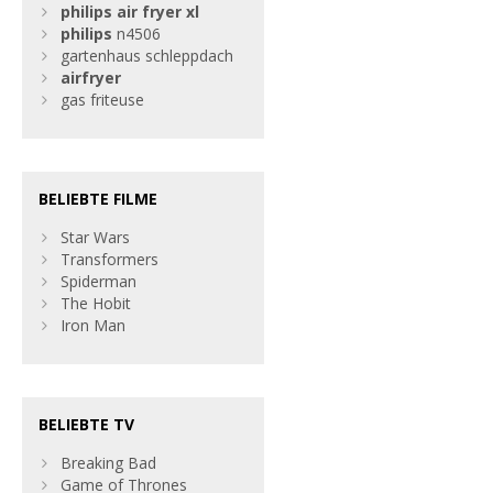
philips
air
fryer
xl
philips
n4506
gartenhaus schleppdach
air
fryer
gas friteuse
BELIEBTE FILME
Star Wars
Transformers
Spiderman
The Hobit
Iron Man
BELIEBTE TV
Breaking Bad
Game of Thrones