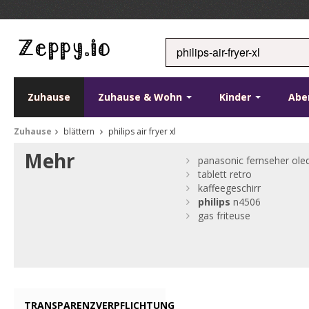
Zuhause
Zuhause & Wohn
Kinder
Abe
Zuhause
blättern
philips air fryer xl
Mehr
panasonic fernseher ole
tablett retro
kaffeegeschirr
philips
n4506
gas friteuse
TRANSPARENZVERPFLICHTUNG