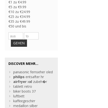
€1 zu €4.99
€5 zu €9.99
€10 zu €24.99
€25 zu €34.99
€35 zu €49.99
€50 und bis
GEHEN
DISCOVER MEHR...
panasonic fernseher oled
philips
entsafter hr
air
fryer
x
xl
zubeh�r
tablett retro
biker boots 37
luftbett
kaffeegeschirr
medaillon silber