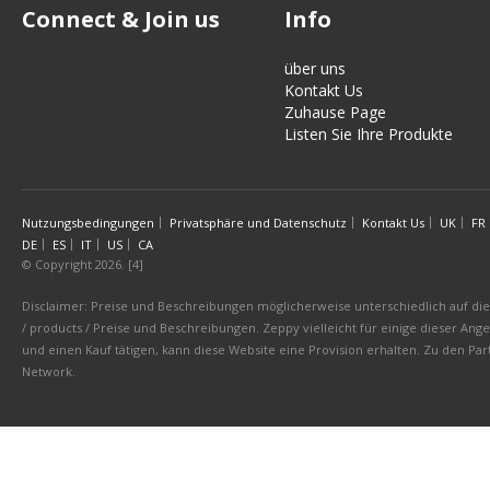
Connect & Join us
Info
über uns
Kontakt Us
Zuhause Page
Listen Sie Ihre Produkte
Nutzungsbedingungen
Privatsphäre und Datenschutz
Kontakt Us
UK
FR
DE
ES
IT
US
CA
© Copyright 2026. [4]
Disclaimer: Preise und Beschreibungen möglicherweise unterschiedlich auf die 
/ products / Preise und Beschreibungen. Zeppy vielleicht für einige dieser An
und einen Kauf tätigen, kann diese Website eine Provision erhalten. Zu den 
Network.