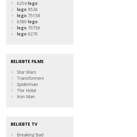
6254
lego
lego
9526
lego
75158
6380
lego
lego
70756
lego
6270
BELIEBTE FILME
Star Wars
Transformers
Spiderman
The Hobit
Iron Man
BELIEBTE TV
Breaking Bad