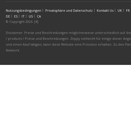
Nutzungsbedingungen
Privatsphäre und Datenschutz
Kontakt Us
UK
FR
DE
ES
IT
US
CA
© Copyright 2026. [4]
Disclaimer: Preise und Beschreibungen möglicherweise unterschiedlich auf die 
/ products / Preise und Beschreibungen. Zeppy vielleicht für einige dieser An
und einen Kauf tätigen, kann diese Website eine Provision erhalten. Zu den 
Network.