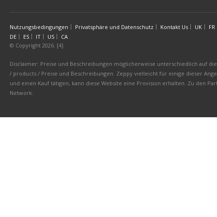
Nutzungsbedingungen
Privatsphäre und Datenschutz
Kontakt Us
UK
FR
DE
ES
IT
US
CA
© Copyright 2026. [4]
Disclaimer: Preise und Beschreibungen möglicherweise unterschiedlich auf die 
/ products / Preise und Beschreibungen. Zeppy vielleicht für einige dieser An
und einen Kauf tätigen, kann diese Website eine Provision erhalten. Zu den 
Network.