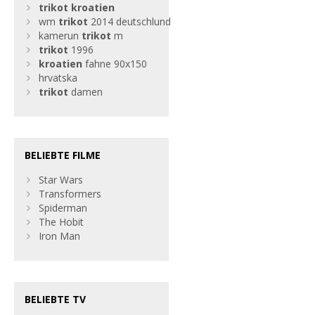
trikot
kroatien
wm
trikot
2014 deutschlund
kamerun
trikot
m
trikot
1996
kroatien
fahne 90x150
hrvatska
trikot
damen
BELIEBTE FILME
Star Wars
Transformers
Spiderman
The Hobit
Iron Man
BELIEBTE TV