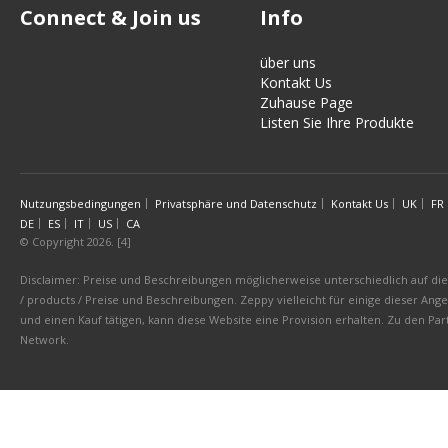
Connect & Join us
Info
über uns
Kontakt Us
Zuhause Page
Listen Sie Ihre Produkte
Nutzungsbedingungen
Privatsphäre und Datenschutz
Kontakt Us
UK
FR
DE
ES
IT
US
CA
© Copyright 2026. [4]
Disclaimer: Preise und Beschreibungen möglicherweise unterschiedlich auf die 
/ products / Preise und Beschreibungen. Zeppy vielleicht für einige dieser An
und einen Kauf tätigen, kann diese Website eine Provision erhalten. Zu den 
Network.