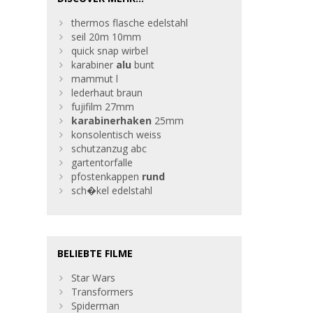
thermos flasche edelstahl
seil 20m 10mm
quick snap wirbel
karabiner
alu
bunt
mammut l
lederhaut braun
fujifilm 27mm
karabinerhaken
25mm
konsolentisch weiss
schutzanzug abc
gartentorfalle
pfostenkappen
rund
sch�kel edelstahl
BELIEBTE FILME
Star Wars
Transformers
Spiderman