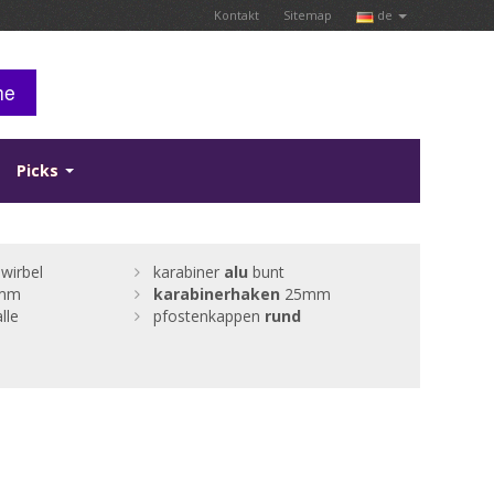
Kontakt
Sitemap
de
he
Picks
wirbel
karabiner
alu
bunt
7mm
karabinerhaken
25mm
lle
pfostenkappen
rund