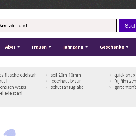
Suc
Aber
Frauen
Jahrgang
Geschenke
s flasche edelstahl
seil 20m 10mm
quick snap 
t l
lederhaut braun
fujifilm 2
entisch weiss
schutzanzug abc
gartentorfa
l edelstahl