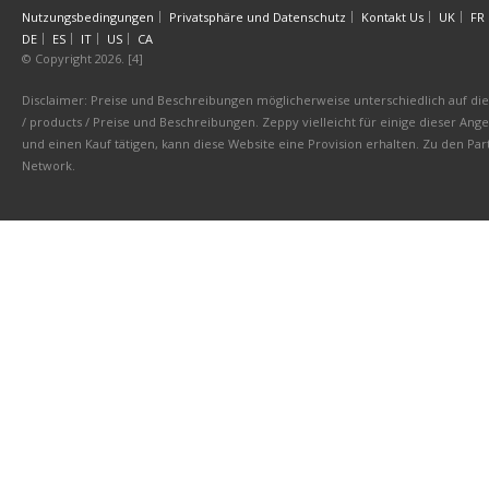
Nutzungsbedingungen
Privatsphäre und Datenschutz
Kontakt Us
UK
FR
DE
ES
IT
US
CA
© Copyright 2026. [4]
Disclaimer: Preise und Beschreibungen möglicherweise unterschiedlich auf die 
/ products / Preise und Beschreibungen. Zeppy vielleicht für einige dieser An
und einen Kauf tätigen, kann diese Website eine Provision erhalten. Zu den 
Network.