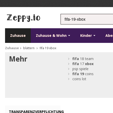
Zuhause
Zuhause & Wohn
Kinder
Abe
Zuhause
blättern
fifa 19 xbox
Mehr
fifa
18 team
fifa
17
xbox
psp spiele
fifa
19
coins
coins lot
TRANSPARENZVERPFLICHTUNG