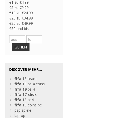
€1 zu €4.99
€5 zu €9.99
€10 zu €24.99
€25 zu €34.99
€35 zu €49.99
€50 und bis
GEHEN
DISCOVER MEHR...
fifa
18 team
fifa
18 ps 4 coins
fifa
19
ps 4
fifa
17
xbox
fifa
18 ps4
fifa
18 coins pc
psp spiele
laptop