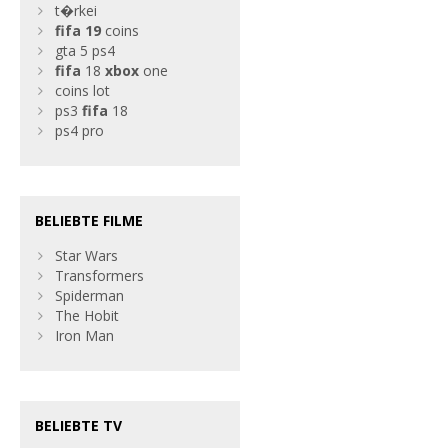
t�rkei
fifa
19
coins
gta 5 ps4
fifa
18
xbox
one
coins lot
ps3
fifa
18
ps4 pro
BELIEBTE FILME
Star Wars
Transformers
Spiderman
The Hobit
Iron Man
BELIEBTE TV