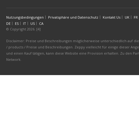
Nutzungsbedingungen
Privatsphäre und Datenschutz
Kontakt Us
UK
FR
DE
ES
IT
US
CA
© Copyright 2026. [4]
Disclaimer: Preise und Beschreibungen möglicherweise unterschiedlich auf die 
/ products / Preise und Beschreibungen. Zeppy vielleicht für einige dieser An
und einen Kauf tätigen, kann diese Website eine Provision erhalten. Zu den 
Network.