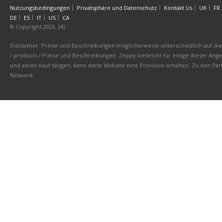
Nutzungsbedingungen
Privatsphäre und Datenschutz
Kontakt Us
UK
FR
DE
ES
IT
US
CA
© Copyright 2026. [4]
Disclaimer: Preise und Beschreibungen möglicherweise unterschiedlich auf die 
/ products / Preise und Beschreibungen. Zeppy vielleicht für einige dieser An
und einen Kauf tätigen, kann diese Website eine Provision erhalten. Zu den 
Network.