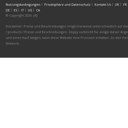
Nutzungsbedingungen
Privatsphäre und Datenschutz
Kontakt Us
UK
FR
DE
ES
IT
US
CA
© Copyright 2026. [4]
Disclaimer: Preise und Beschreibungen möglicherweise unterschiedlich auf die 
/ products / Preise und Beschreibungen. Zeppy vielleicht für einige dieser An
und einen Kauf tätigen, kann diese Website eine Provision erhalten. Zu den 
Network.