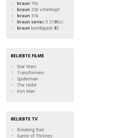
braun
70s
braun
32b scherkopf
braun
31b
braun
serie
s 5 51
9
0cc
braun
kombipack
9
2
BELIEBTE FILME
Star Wars
Transformers
Spiderman
The Hobit
Iron Man
BELIEBTE TV
Breaking Bad
Game of Thrones