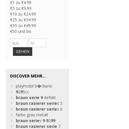
€1 zu €4.99
€5 zu €9.99
€10 zu €24.99
€25 zu €34.99
€35 zu €49.99
€50 und bis
GEHEN
DISCOVER MEHR...
playmobil b�ckerei
9
2
9
5cc
braun
serie
9
defekt
braun
rasierer
serie
s 5
braun
rasierer
serie
s 6
farbe grau metall
braun
serie
s
9
9
2
9
9
braun
rasierer
serie
7