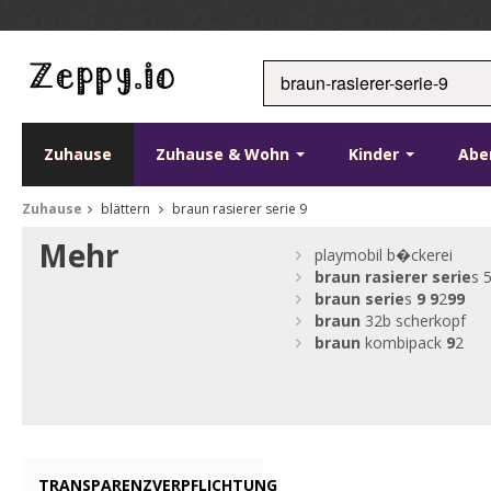
Zuhause
Zuhause & Wohn
Kinder
Abe
Zuhause
blättern
braun rasierer serie 9
Mehr
playmobil b�ckerei
braun
rasierer
serie
s 
braun
serie
s
9
9
2
9
9
braun
32b scherkopf
braun
kombipack
9
2
TRANSPARENZVERPFLICHTUNG