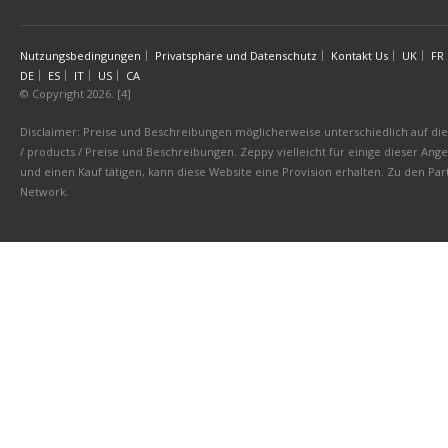
Nutzungsbedingungen
Privatsphäre und Datenschutz
Kontakt Us
UK
FR
DE
ES
IT
US
CA
© Copyright 2026. [4]
Disclaimer: Preise und Beschreibungen möglicherweise unterschiedlich auf die 
/ products / Preise und Beschreibungen. Zeppy vielleicht für einige dieser An
und einen Kauf tätigen, kann diese Website eine Provision erhalten. Zu den 
Network.