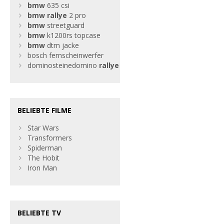
bmw
635 csi
bmw
rallye
2 pro
bmw
streetguard
bmw
k1200rs topcase
bmw
dtm jacke
bosch fernscheinwerfer
dominosteinedomino
rallye
BELIEBTE FILME
Star Wars
Transformers
Spiderman
The Hobit
Iron Man
BELIEBTE TV