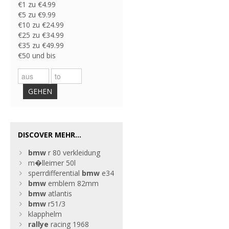
€1 zu €4.99
€5 zu €9.99
€10 zu €24.99
€25 zu €34.99
€35 zu €49.99
€50 und bis
GEHEN
DISCOVER MEHR...
bmw
r 80 verkleidung
m�lleimer 50l
sperrdifferential
bmw
e34
bmw
emblem 82mm
bmw
atlantis
bmw
r51/3
klapphelm
rallye
racing 1968