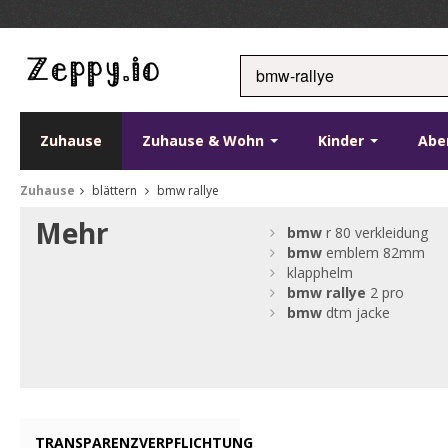
Zuhause
Zuhause & Wohn
Kinder
Abe
Zuhause
blättern
bmw rallye
Mehr
bmw
r 80 verkleidung
bmw
emblem 82mm
klapphelm
bmw
rallye
2 pro
bmw
dtm jacke
TRANSPARENZVERPFLICHTUNG