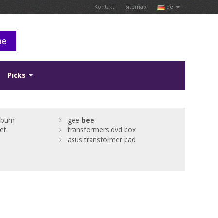
Kontakt
Sitemap
de
he
Picks
album
gee
bee
et
transformers dvd box
asus transformer pad