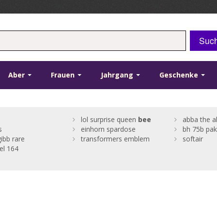
Suc
Aber
Frauen
Jahrgang
Geschenke
lol surprise queen
bee
abba the 
s
einhorn spardose
bh 75b pak
gibb rare
transformers emblem
softair
l 164