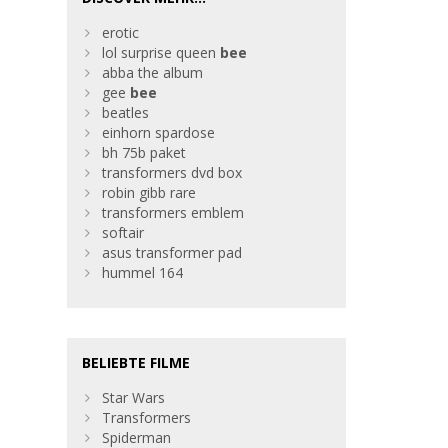
erotic
lol surprise queen
bee
abba the album
gee
bee
beatles
einhorn spardose
bh 75b paket
transformers dvd box
robin gibb rare
transformers emblem
softair
asus transformer pad
hummel 164
BELIEBTE FILME
Star Wars
Transformers
Spiderman