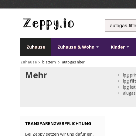
Zuhause
Zuhause & Wohn
Kinder
Zuhause
blättern
autogas filter
Mehr
lpg pr
lpg
fil
lpg le
alugas
TRANSPARENZVERPFLICHTUNG
Bei Zeppy setzen wir uns dafür ein,