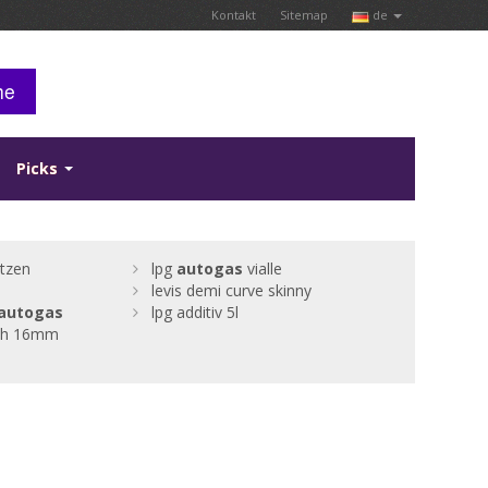
Kontakt
Sitemap
de
he
Picks
utzen
lpg
autogas
vialle
levis demi curve skinny
autogas
lpg additiv 5l
uch 16mm