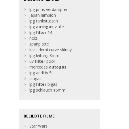
lpg prins verdampfer
japan lampion
lpg tankstutzen
lpg
autogas
vialle
lpg
filter
14
holz
spanplatte
levis demi curve skinny
lpg leitung 8mm
uv
filter
pool
mercedes
autogas
lpg additiv 5l
alugas
lpg
filter
bigas
lpg schlauch 16mm
BELIEBTE FILME
Star Wars