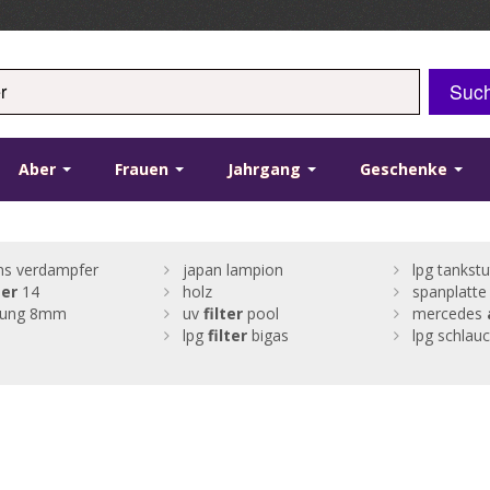
Suc
Aber
Frauen
Jahrgang
Geschenke
ins verdampfer
japan lampion
lpg tankst
ter
14
holz
spanplatte
itung 8mm
uv
filter
pool
mercedes
lpg
filter
bigas
lpg schla