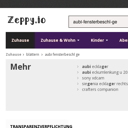
Zuhause
Zuhause & Wohn
Kinder
Abe
Zuhause
blättern
aubi fensterbeschl ge
Mehr
aubi
eckla
ge
r
aubi
eckumlenkung u 20
sony xdcam
sie
ge
nia eckla
ge
r recht
crafters companion
TRANSPARENZVERPFLICHTUNG