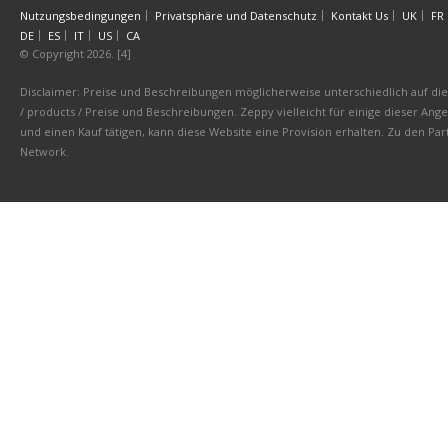
Nutzungsbedingungen
Privatsphäre und Datenschutz
Kontakt Us
UK
FR
DE
ES
IT
US
CA
© Copyright 2026. [4]
Disclaimer: Preise und Beschreibungen möglicherweise unterschiedlich auf die 
/ products / Preise und Beschreibungen. Zeppy vielleicht für einige dieser An
und einen Kauf tätigen, kann diese Website eine Provision erhalten. Zu den 
Network.