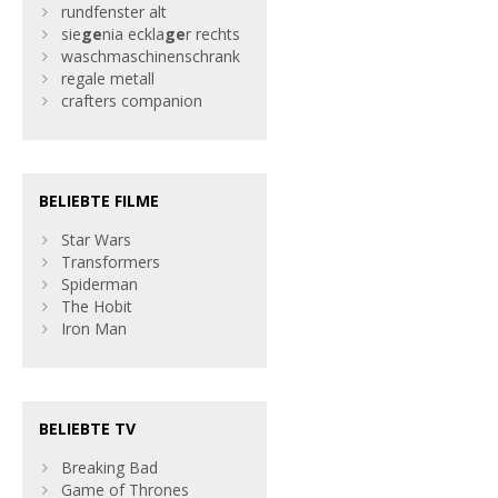
rundfenster alt
sie
ge
nia eckla
ge
r rechts
waschmaschinenschrank
regale metall
crafters companion
BELIEBTE FILME
Star Wars
Transformers
Spiderman
The Hobit
Iron Man
BELIEBTE TV
Breaking Bad
Game of Thrones