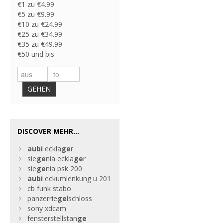
€1 zu €4.99
€5 zu €9.99
€10 zu €24.99
€25 zu €34.99
€35 zu €49.99
€50 und bis
GEHEN
DISCOVER MEHR...
aubi
eckla
ge
r
sie
ge
nia eckla
ge
r
sie
ge
nia psk 200
aubi
eckumlenkung u 201
cb funk stabo
panzerrie
ge
lschloss
sony xdcam
fensterstellstan
ge