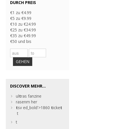
DURCH PREIS
€1 zu €4.99
€5 zu €9.99
€10 zu €24.99
€25 zu €34.99
€35 zu €49.99
€50 und bis
GEHEN
DISCOVER MEHR...
ul
t
ras fanzine
rasenm her
t
sv
ed_bold'>1860
t
icke
t
t
t