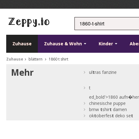
Zuhause
Zuhause & Wohn
Kinder
Abe
Zuhause
blättern
1860 t shirt
Mehr
ul
t
ras fanzine
t
ed_bold'>1860 aufn�he
chinesische puppe
bmw
t
shir
t
damen
ok
t
oberfes
t
deko se
t