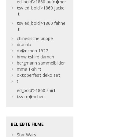
ed_bold'>1860 aufn�her
t
sv
ed_bold'>1860 jacke
t
t
sv
ed_bold'>1860 fahne
t
chinesische puppe
dracula
m�nchen 1927
bmw
t
shir
t
damen
bergmann sammelbilder
mma
t
-shir
t
ok
t
oberfes
t
deko se
t
t
ed_bold'>1860 shir
t
t
sv m�nchen
BELIEBTE FILME
Star Wars