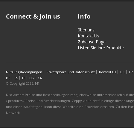
Connect & Join us
Info
über uns
Kontakt Us
Zuhause Page
Listen Sie Ihre Produkte
Nutzungsbedingungen
Privatsphäre und Datenschutz
Kontakt Us
UK
FR
DE
ES
IT
US
CA
© Copyright 2026. [4]
Disclaimer: Preise und Beschreibungen möglicherweise unterschiedlich auf die 
/ products / Preise und Beschreibungen. Zeppy vielleicht für einige dieser An
und einen Kauf tätigen, kann diese Website eine Provision erhalten. Zu den 
Network.